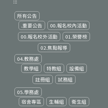
:::
所有公告
.重要公告
00.報名校內活動
00.報名校外活動
01.榮譽榜
02.焦點報導
04.教務處
教學組
特教組
設備組
註冊組
試務組
05.學務處
宿舍專區
生輔組
衛生組