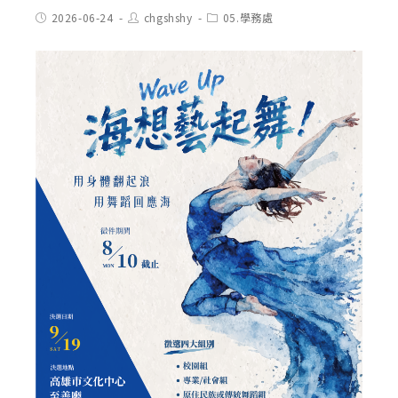
Post
Post
Post
2026-06-24
chgshshy
05.學務處
published:
author:
category: