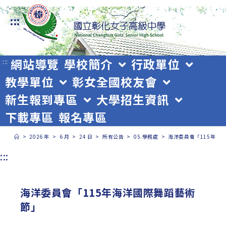
跳
:::
轉
至
主
網站導覽
學校簡介
行政單位
:::
教學單位
彰女全國校友會
要
新生報到專區
大學招生資訊
內
下載專區
報名專區
容
>
2026 年
>
6 月
>
24 日
>
所有公告
>
05.學務處
>
海洋委員會「115年海
:::
海洋委員會「115年海洋國際舞蹈藝術
節」