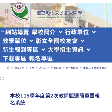
跳
:::
轉
至
主
網站導覽
學校簡介
行政單位
:::
教學單位
彰女全國校友會
要
新生報到專區
大學招生資訊
內
下載專區
報名專區
容
>
2026 年
>
6 月
>
24 日
>
所有公告
>
04.教務處
>
本校115學年度第2次
:::
本校115學年度第2次教師甄選簡章暨報
名系統