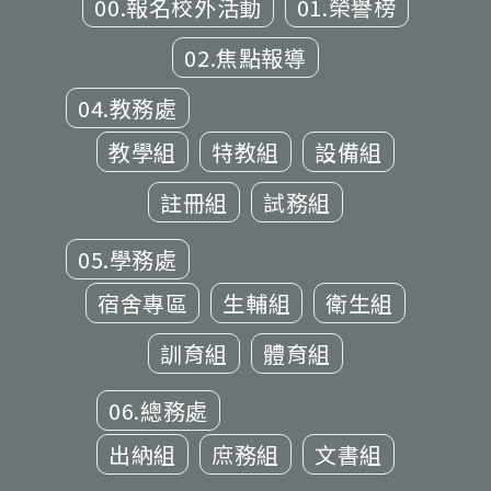
00.報名校外活動
01.榮譽榜
02.焦點報導
04.教務處
教學組
特教組
設備組
註冊組
試務組
05.學務處
宿舍專區
生輔組
衛生組
訓育組
體育組
06.總務處
出納組
庶務組
文書組