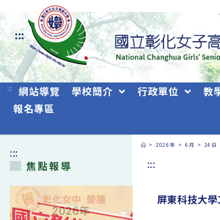
跳
轉
:::
至
主
要
:::
網站導覽
學校簡介
行政單位
教
內
報名專區
容
>
2026 年
>
6 月
>
24 日
:::
:::
焦點報導
屏東科技大學