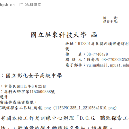
t
Post
chgshcon
08.輔導室
hor:
category: