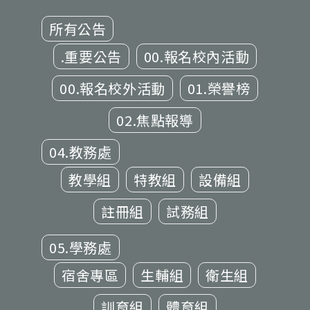
所有公告
.重要公告
00.報名校內活動
00.報名校外活動
01.榮譽榜
02.焦點報導
04.教務處
教學組
特教組
設備組
註冊組
試務組
05.學務處
宿舍專區
生輔組
衛生組
訓育組
體育組