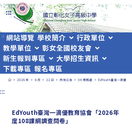
跳
:::
轉
至
主
網站導覽
學校簡介
行政單位
:::
教學單位
彰女全國校友會
要
新生報到專區
大學招生資訊
內
下載專區
報名專區
容
>
2026 年
>
6 月
>
22 日
>
所有公告
>
04.教務處
>
EdYouth臺灣一滴優教
:::
EdYouth臺灣一滴優教育協會「2026年
度108課綱調查問卷」