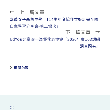
上一篇文章
Read
more
嘉義女子高級中學「114學年度協作共好計畫全國
articles
自主學習分享會-第二場次」
下一篇文章
EdYouth臺灣一滴優教育協會「2026年度108課綱
調查問卷」
相關內容
:::