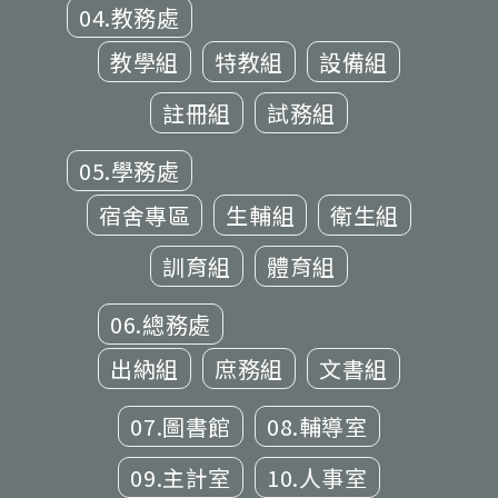
04.教務處
教學組
特教組
設備組
註冊組
試務組
05.學務處
宿舍專區
生輔組
衛生組
訓育組
體育組
06.總務處
出納組
庶務組
文書組
07.圖書館
08.輔導室
09.主計室
10.人事室