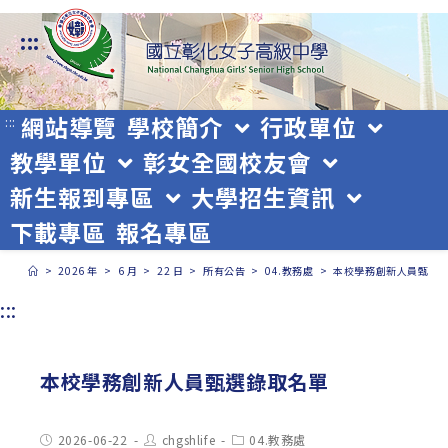
跳
:::
轉
至
主
網站導覽
學校簡介
行政單位
:::
教學單位
彰女全國校友會
要
新生報到專區
大學招生資訊
內
下載專區
報名專區
容
>
2026 年
>
6 月
>
22 日
>
所有公告
>
04.教務處
>
本校學務創新人員甄選
:::
本校學務創新人員甄選錄取名單
Post
Post
Post
2026-06-22
chgshlife
04.教務處