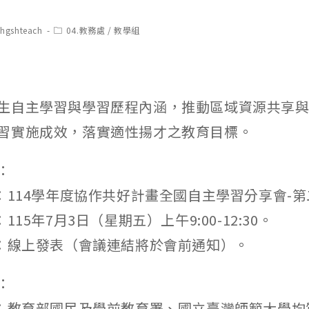
t
Post
chgshteach
04.教務處
/
教學組
hor:
category:
生自主學習與學習歷程內涵，推動區域資源共享
習實施成效，落實適性揚才之教育目標。
：
稱：114學年度協作共好計畫全國自主學習分享會-
115年7月3日（星期五）上午9:00-12:30。
點：線上發表（會議連結將於會前通知）。
：
位：教育部國民及學前教育署、國立臺灣師範大學均