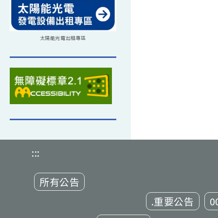
太陽能光電出租專區
:::
所有公告
.重要公告
0