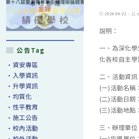
Post
Pos
2026-06-22
published:
aut
說明：
一、為深化學
公告Tag
化各校自主學
•資安專區
•入學資訊
二、活動資訊
•升學資訊
(一)活動名
•均質化
(二)活動日期：
•性平教育
(三)活動地
•施工公告
三、辦理單位
•校內活動
•校外活動
(一)指導單