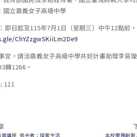
位：國立嘉義女子高級中學
：即日起至115年7月1日（星期三）中午12點前
ms.gle/ChYZzgwSKiiLm2De9
事宜，請洽嘉義女子高級中學共好計畫助理李易
03轉1266。
:
111
章
科普講座_追光者：探索生活
本校學務創新