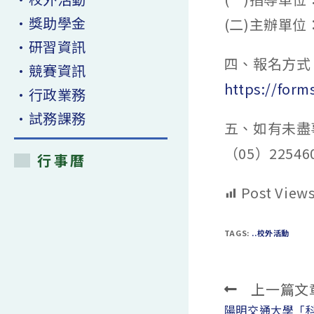
•獎助學金
(二)主辦單
•研習資訊
四、報名方式
•競賽資訊
https://for
•行政業務
•試務課務
五、如有未盡
（05）22546
行事曆
Post Views
TAGS:
..校外活動
上一篇文
Read
more
陽明交通大學「