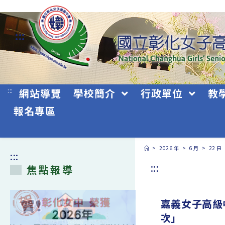
跳
轉
:::
至
主
要
:::
網站導覽
學校簡介
行政單位
教
內
報名專區
容
>
2026 年
>
6 月
>
22 日
:::
:::
焦點報導
嘉義女子高級
次」