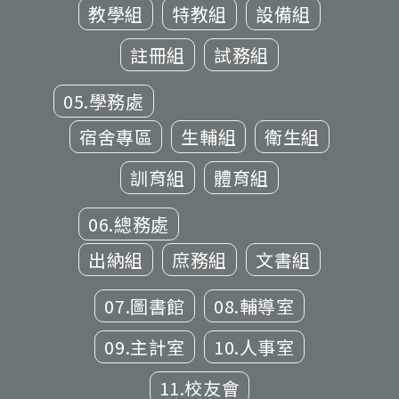
教學組
特教組
設備組
註冊組
試務組
05.學務處
宿舍專區
生輔組
衛生組
訓育組
體育組
06.總務處
出納組
庶務組
文書組
07.圖書館
08.輔導室
09.主計室
10.人事室
11.校友會