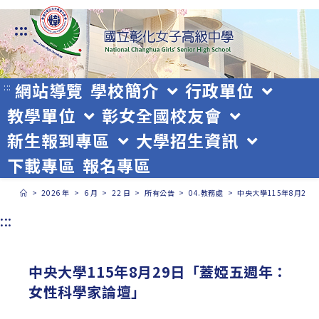
跳
:::
轉
至
主
網站導覽
學校簡介
行政單位
:::
教學單位
彰女全國校友會
要
新生報到專區
大學招生資訊
內
下載專區
報名專區
容
>
2026 年
>
6 月
>
22 日
>
所有公告
>
04.教務處
>
中央大學115年8月2
:::
中央大學115年8月29日「蓋婭五週年：
女性科學家論壇」