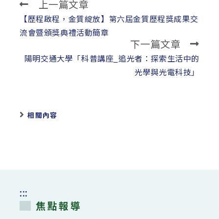
上一篇文章
Read
more
【歷程啟程，金質綻放】第六屆金質歷程獎成果交
articles
流會暨頒獎典禮活動簡章
下一篇文章
陽明交通大學「科普講座_追光者：探索生活中的
光學與光電科技」
相關內容
:::
焦點報導