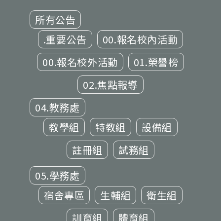
所有公告
.重要公告
00.報名校內活動
00.報名校外活動
01.榮譽榜
02.焦點報導
04.教務處
教學組
特教組
設備組
註冊組
試務組
05.學務處
宿舍專區
生輔組
衛生組
訓育組
體育組