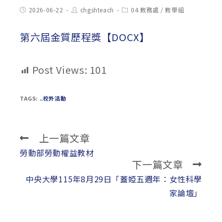
Post
Post
Post
2026-06-22
chgshteach
04.教務處
/
教學組
published:
author:
category:
第六屆金質歷程獎【DOCX】
Post Views:
101
TAGS:
..校外活動
上一篇文章
Read
more
勞動部勞動權益教材
下一篇文章
articles
中央大學115年8月29日「蓋婭五週年：女性科學
家論壇」