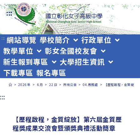
跳
:::
轉
至
主
網站導覽
學校簡介
行政單位
:::
教學單位
彰女全國校友會
要
新生報到專區
大學招生資訊
內
下載專區
報名專區
容
>
2026 年
>
6 月
>
22 日
>
所有公告
>
04.教務處
>
【歷程啟程，金質綻放
:::
【歷程啟程，金質綻放】第六屆金質歷
程獎成果交流會暨頒獎典禮活動簡章