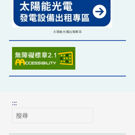
太陽能光電出租專區
:::
搜
尋