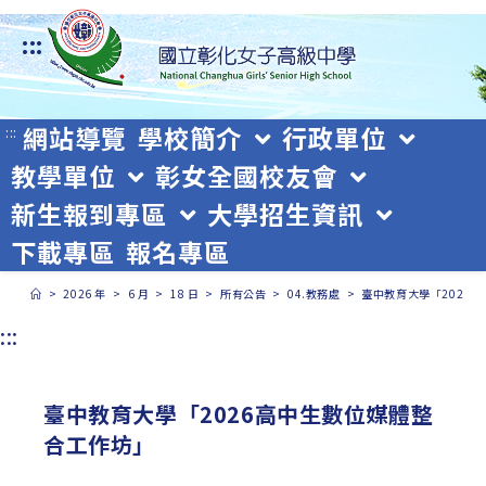
跳
:::
轉
至
主
網站導覽
學校簡介
行政單位
:::
教學單位
彰女全國校友會
要
新生報到專區
大學招生資訊
內
下載專區
報名專區
容
>
2026 年
>
6 月
>
18 日
>
所有公告
>
04.教務處
>
臺中教育大學「2026
:::
臺中教育大學「2026高中生數位媒體整
合工作坊」