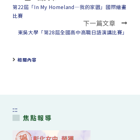
more
第22屆「In My Homeland—我的家園」國際繪畫
articles
比賽
下一篇文章
東吳大學「第28屆全國高中高職日語演講比賽」
相關內容
:::
焦點報導