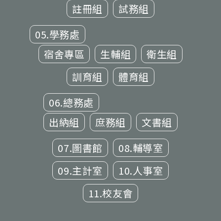
註冊組
試務組
05.學務處
宿舍專區
生輔組
衛生組
訓育組
體育組
06.總務處
出納組
庶務組
文書組
07.圖書館
08.輔導室
09.主計室
10.人事室
11.校友會