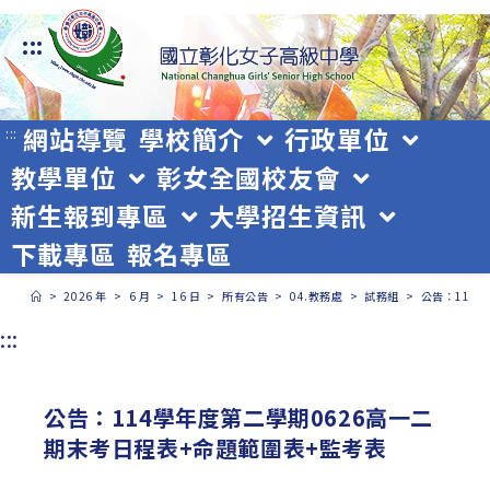
跳
:::
轉
至
主
網站導覽
學校簡介
行政單位
:::
教學單位
彰女全國校友會
要
新生報到專區
大學招生資訊
內
下載專區
報名專區
容
>
2026 年
>
6 月
>
16 日
>
所有公告
>
04.教務處
>
試務組
>
公告：114
:::
公告：114學年度第二學期0626高一二
期末考日程表+命題範圍表+監考表