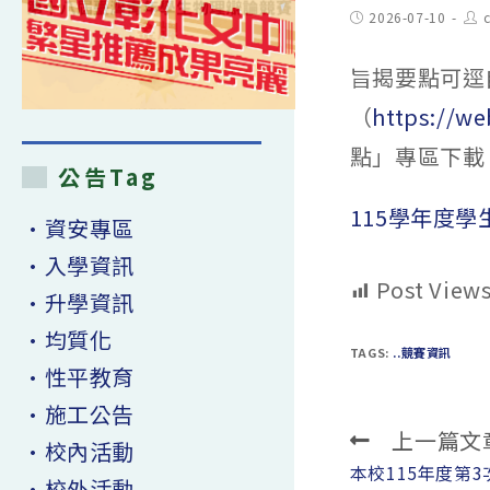
Post
Pos
2026-07-10
published:
aut
旨揭要點可逕
（
https://we
點」專區下載
公告Tag
115學年度
•資安專區
•入學資訊
Post Views
•升學資訊
•均質化
TAGS:
..競賽資訊
•性平教育
•施工公告
上一篇文
Read
•校內活動
more
本校115年度第
•校外活動