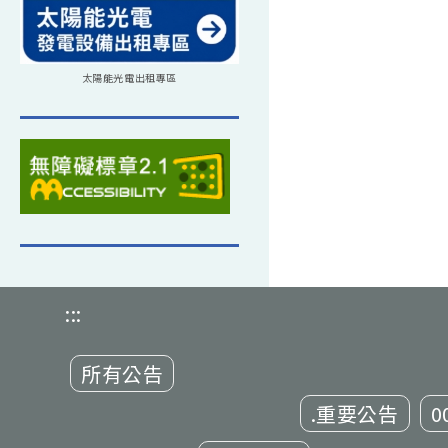
太陽能光電出租專區
:::
所有公告
.重要公告
0