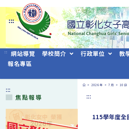
跳
轉
:::
至
主
要
:::
網站導覽
學校簡介
行政單位
教
內
報名專區
容
>
2026 年
>
7 月
>
10 日
:::
:::
焦點報導
115學年度