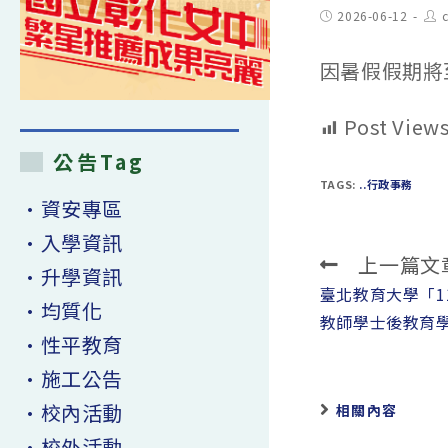
Post
Pos
2026-06-12
published:
aut
因暑假假期將
Post Views
公告Tag
TAGS:
..行政事務
•資安專區
•入學資訊
上一篇文
Read
•升學資訊
more
臺北教育大學「1
•均質化
articles
教師學士後教育
•性平教育
•施工公告
•校內活動
相關內容
•校外活動