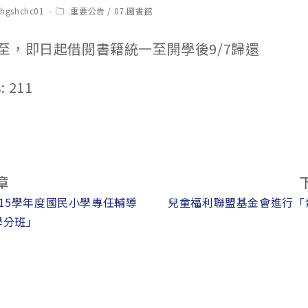
t
Post
chgshchc01
.重要公告
/
07.圖書館
hor:
category:
至，即日起借閱書籍統一至開學後9/7歸還
:
211
章
15學年度國民小學專任輔導
兒童福利聯盟基金會進行「
學分班」