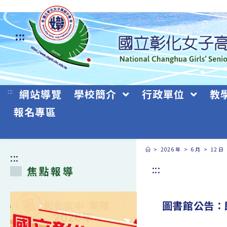
跳
轉
:::
至
主
要
:::
網站導覽
學校簡介
行政單位
教
內
報名專區
容
>
2026 年
>
6 月
>
12 日
:::
:::
焦點報導
圖書館公告：