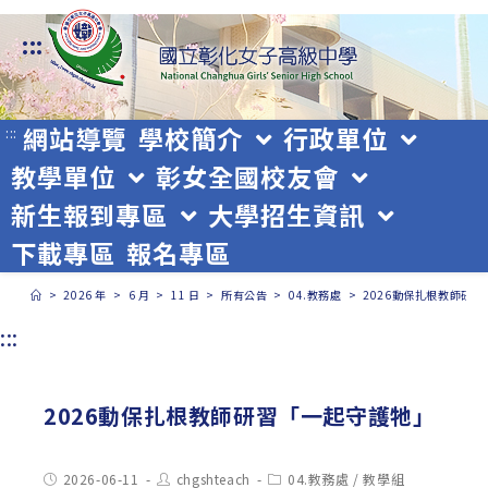
跳
:::
轉
至
主
網站導覽
學校簡介
行政單位
:::
教學單位
彰女全國校友會
要
新生報到專區
大學招生資訊
內
下載專區
報名專區
容
>
2026 年
>
6 月
>
11 日
>
所有公告
>
04.教務處
>
2026動保扎根教師研
:::
2026動保扎根教師研習「一起守護牠」
Post
Post
Post
2026-06-11
chgshteach
04.教務處
/
教學組