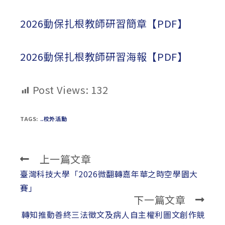
published:
author:
category:
2026動保扎根教師研習簡章【PDF】
2026動保扎根教師研習海報【PDF】
Post Views:
132
TAGS:
..校外活動
上一篇文章
Read
more
臺灣科技大學「2026微翻轉嘉年華之時空學園大
articles
賽」
下一篇文章
轉知推動善終三法徵文及病人自主權利圖文創作競