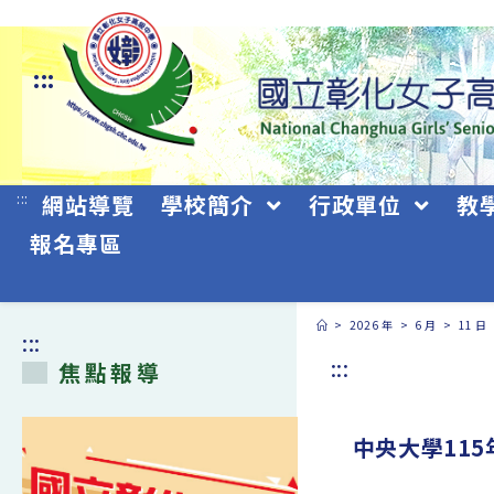
跳
轉
:::
至
主
要
:::
網站導覽
學校簡介
行政單位
教
內
報名專區
容
>
2026 年
>
6 月
>
11 日
:::
:::
焦點報導
中央大學11