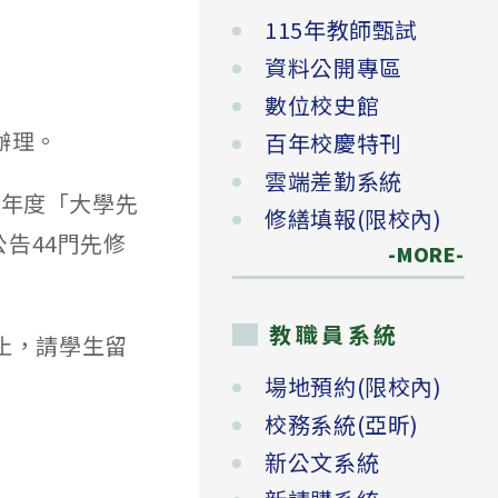
115年教師甄試
資料公開專區
數位校史館
辦理。
百年校慶特刊
雲端差勤系統
本年度「大學先
修繕填報(限校內)
公告44門先修
-MORE-
教職員系統
)止，請學生留
場地預約(限校內)
校務系統(亞昕)
新公文系統