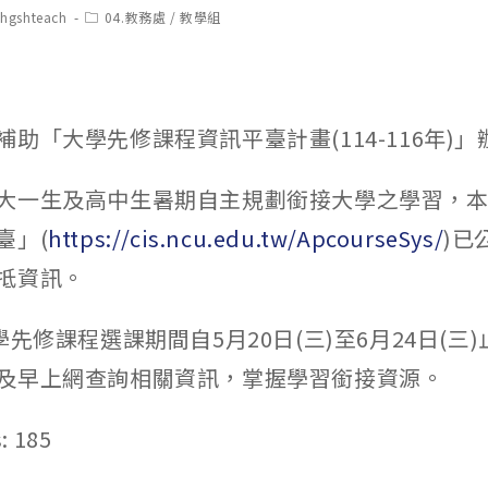
t
Post
chgshteach
04.教務處
/
教學組
hor:
category:
助「大學先修課程資訊平臺計畫(114-116年)」
大一生及高中生暑期自主規劃銜接大學之學習，
臺」(
https://cis.ncu.edu.tw/ApcourseSys/
)已
抵資訊。
學先修課程選課期間自5月20日(三)至6月24日(三
及早上網查詢相關資訊，掌握學習銜接資源。
:
185