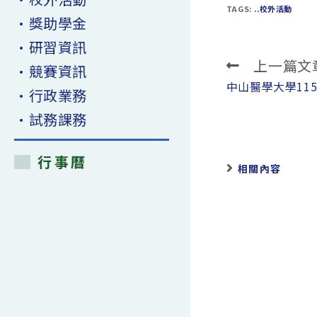
TAGS:
..校外活動
•獎助學金
•研習資訊
上一篇文
Read
•競賽資訊
more
中山醫學大學11
•行政業務
articles
•試務課務
行事曆
相關內容