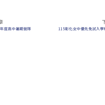
章
5年度高中暑期營隊
115彰化女中優先免試入