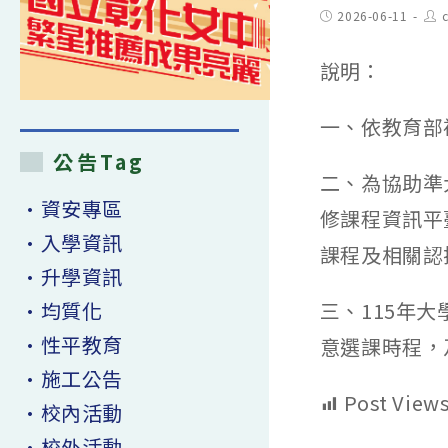
Post
Pos
2026-06-11
published:
aut
說明：
一、依教育部補
公告Tag
二、為協助準
•資安專區
修課程資訊平
•入學資訊
課程及相關認
•升學資訊
•均質化
三、115年大
•性平教育
意選課時程，
•施工公告
Post Views
•校內活動
•校外活動