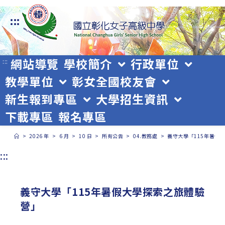
跳
:::
轉
至
主
網站導覽
學校簡介
行政單位
:::
教學單位
彰女全國校友會
要
新生報到專區
大學招生資訊
內
下載專區
報名專區
容
>
2026 年
>
6 月
>
10 日
>
所有公告
>
04.教務處
>
義守大學「115年暑假
:::
義守大學「115年暑假大學探索之旅體驗
營」