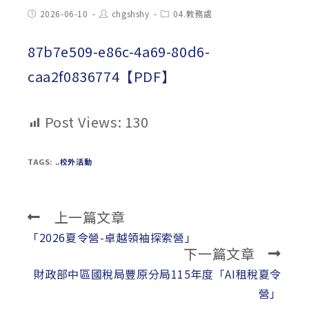
Post
Post
Post
2026-06-10
chgshshy
04.教務處
published:
author:
category:
87b7e509-e86c-4a69-80d6-
caa2f0836774【PDF】
Post Views:
130
TAGS:
..校外活動
上一篇文章
Read
more
「2026夏令營-卓越領袖探索營」
下一篇文章
articles
財政部中區國稅局豐原分局115年度「AI租稅夏令
營」