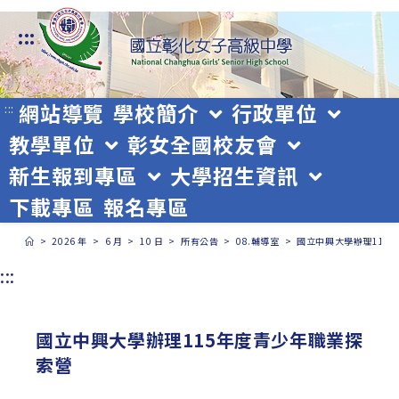
跳
:::
轉
至
主
網站導覽
學校簡介
行政單位
:::
教學單位
彰女全國校友會
要
新生報到專區
大學招生資訊
內
下載專區
報名專區
容
>
2026 年
>
6 月
>
10 日
>
所有公告
>
08.輔導室
>
國立中興大學辦理115
:::
國立中興大學辦理115年度青少年職業探
索營