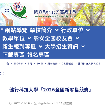
跳
:::
轉
至
主
網站導覽
學校簡介
行政單位
:::
教學單位
彰女全國校友會
要
新生報到專區
大學招生資訊
內
下載專區
報名專區
容
>
2026 年
>
6 月
>
10 日
>
所有公告
>
04.教務處
>
健行科技大學「2026
:::
健行科技大學「2026全國新零售競賽」
Post
Post
Post
2026-06-10
chgshshy
04.教務處