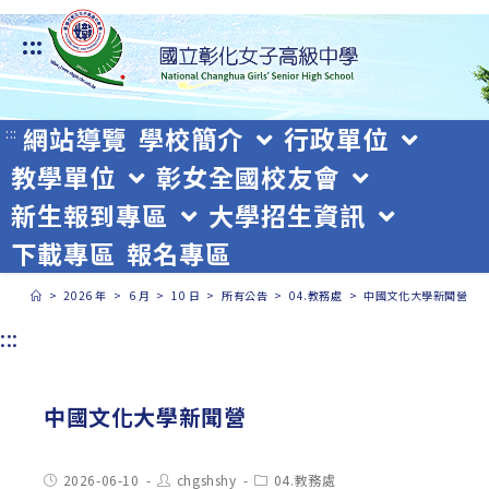
跳
:::
轉
至
主
網站導覽
學校簡介
行政單位
:::
教學單位
彰女全國校友會
要
新生報到專區
大學招生資訊
內
下載專區
報名專區
容
>
2026 年
>
6 月
>
10 日
>
所有公告
>
04.教務處
>
中國文化大學新聞營
:::
中國文化大學新聞營
Post
Post
Post
2026-06-10
chgshshy
04.教務處