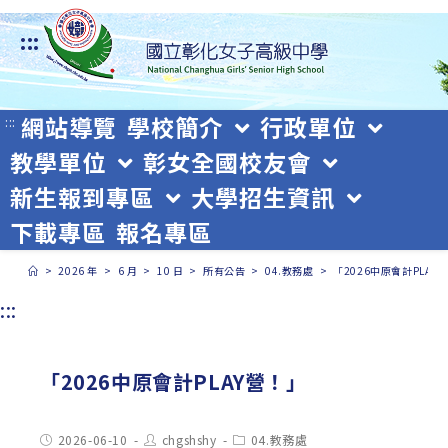
跳
:::
轉
至
主
網站導覽
學校簡介
行政單位
:::
教學單位
彰女全國校友會
要
新生報到專區
大學招生資訊
內
下載專區
報名專區
容
>
2026 年
>
6 月
>
10 日
>
所有公告
>
04.教務處
>
「2026中原會計PLAY
:::
「2026中原會計PLAY營！」
Post
Post
Post
2026-06-10
chgshshy
04.教務處