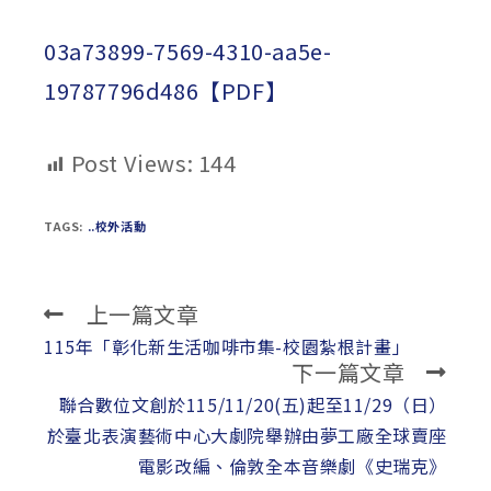
published:
author:
category:
03a73899-7569-4310-aa5e-
19787796d486【PDF】
Post Views:
144
TAGS:
..校外活動
上一篇文章
Read
more
115年「彰化新生活咖啡市集-校園紮根計畫」
下一篇文章
articles
聯合數位文創於115/11/20(五)起至11/29（日）
於臺北表演藝術中心大劇院舉辦由夢工廠全球賣座
電影改編、倫敦全本音樂劇《史瑞克》