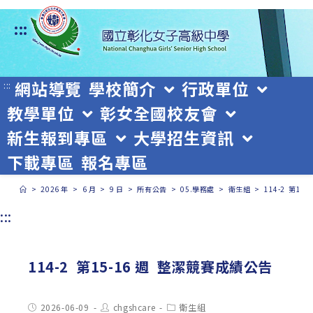
跳
:::
轉
至
主
網站導覽
學校簡介
行政單位
:::
教學單位
彰女全國校友會
要
新生報到專區
大學招生資訊
內
下載專區
報名專區
容
>
2026 年
>
6 月
>
9 日
>
所有公告
>
05.學務處
>
衛生組
>
114-2 第1
:::
114-2 第15-16 週 整潔競賽成績公告
Post
Post
Post
2026-06-09
chgshcare
衛生組