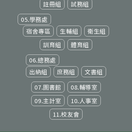
註冊組
試務組
05.學務處
宿舍專區
生輔組
衛生組
訓育組
體育組
06.總務處
出納組
庶務組
文書組
07.圖書館
08.輔導室
09.主計室
10.人事室
11.校友會