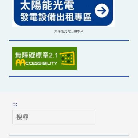
太陽能光電出租專區
:::
搜
尋