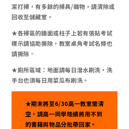
潔打掃，有多餘的掃具/雜物，請清除或
回收至儲藏室。
★
各掃區的牆面或柱子上若有張貼考試
標示請協助撕除，教室桌角考試名條也
請撕除
。
★
廁所區域：地面請每日潑水刷洗，洗
手台也須每日用菜瓜布刷洗。
★
期末將至6/30高一教室需清
空，請高一同學陸續將用不到
的書籍與物品分批帶回家。