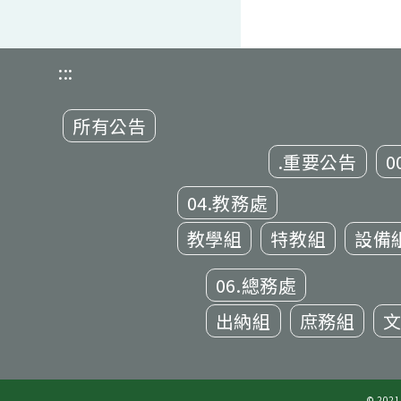
:::
所有公告
.重要公告
0
04.教務處
教學組
特教組
設備
06.總務處
出納組
庶務組
© 20