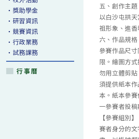
五、創作主題
•獎助學金
以白沙屯拱天
•研習資訊
祖形象、進香
•競賽資訊
六、作品規格
•行政業務
參賽作品尺寸限
•試務課務
限。繪圖方式
行事曆
勿用立體剪貼。
須提供紙本作
本。紙本參賽
一參賽者投稿
【參賽組別】
賽者身分的文