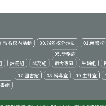
0.報名校內活動
00.報名校外活動
01.榮譽榜
05.學務處
組
註冊組
試務組
宿舍專區
生輔組
07.圖書館
08.輔導室
09.主計室
文書組
21 國立彰化女子高級中學｜電話：04-7240042 傳真：04-7263812 地址：500 彰化縣彰化市光