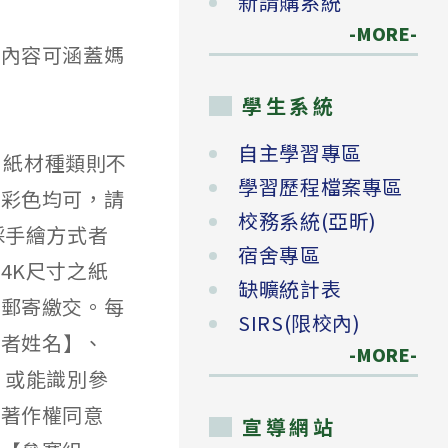
新請購系統
-MORE-
，內容可涵蓋媽
學生系統
自主學習專區
紙，紙材種類則不
學習歷程檔案專區
或彩色均可，請
校務系統(亞昕)
；採手繪方式者
宿舍專區
4K尺寸之紙
缺曠統計表
號郵寄繳交。每
SIRS(限校內)
作者姓名】、
-MORE-
，或能識別參
貼著作權同意
宣導網站