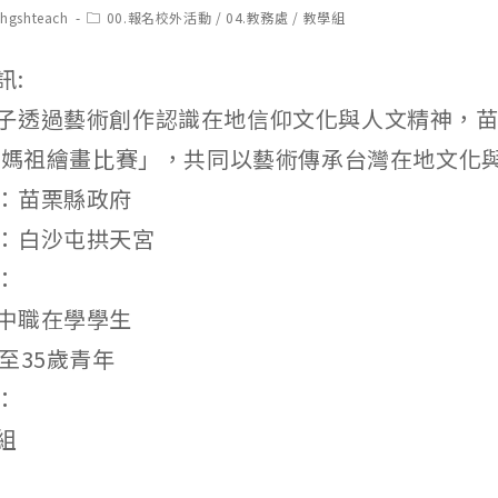
t
Post
chgshteach
00.報名校外活動
/
04.教務處
/
教學組
hor:
category:
訊:
子透過藝術創作認識在地信仰文化與人文精神，
沙屯媽祖繪畫比賽」，共同以藝術傳承台灣在地文化
：苗栗縣政府
：白沙屯拱天宮
：
中職在學學生
至35歲青年
：
組