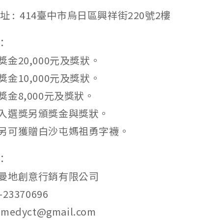
址 : 414臺中市烏日區興祥街220號2樓
：
金20,000元及獎狀。
金10,000元及獎狀。
金8,000元及獎狀。
入選獎另頒獎金與獎狀。
另可獲贈白沙屯媽祖勇字襪。
：
曼地創意行銷有限公司
3370696
dyct@gmail.com