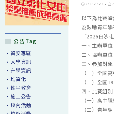
Post
Pos
2026-06-08
published:
aut
以下為比賽資
為鼓勵青年學
「2026白
公告Tag
一、主辦單位
•資安專區
二、協辦單位
•入學資訊
三、參加對象
•升學資訊
（一）全國高
•均質化
（二）全國18
•性平教育
四、比賽組別
•施工公告
（一）高中職
•校內活動
（二）青年組
•校外活動