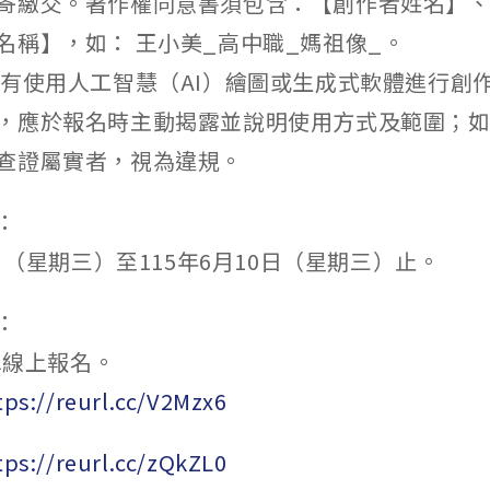
寄繳交。著作權同意書須包含：【創作者姓名】
名稱】，如： 王小美_高中職_媽祖像_。
如有使用人工智慧（AI）繪圖或生成式軟體進行創
，應於報名時主動揭露並說明使用方式及範圍；
查證屬實者，視為違規。
：
3日（星期三）至115年6月10日（星期三）止。
：
表單線上報名。
tps://reurl.cc/V2Mzx6
tps://reurl.cc/zQkZL0