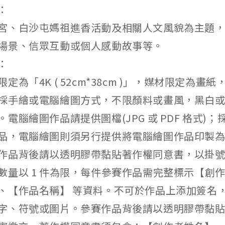
：
宮、白沙屯媽祖進香活動及相關人文風貌為主題
場景、信眾互動或個人感動故事等。
：
定為「4K ( 52cm*38cm )」，媒材限定為畫
採手繪或電腦繪圖方式，不限顏料或畫風，黑白
電腦繪圖作品請提供圖檔(JPG 或 PDF 格式)
品，電腦繪圖則須另行提供將電腦繪圖作品印製為
作品背後請以透明膠帶黏貼著作權同意書，以掛
數量以 1 件為限，每件參賽作品需完整標示【創
、【作品名稱】 等資料。不可於作品上添加簽名
字、符號或圖片。參賽作品背後請以透明膠帶黏