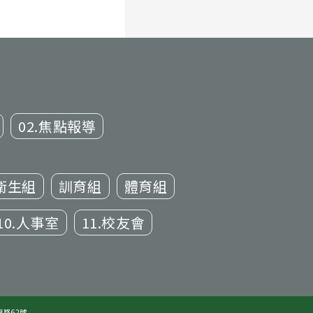
02.焦點報導
衛生組
訓育組
體育組
10.人事室
11.校友會
復路62號