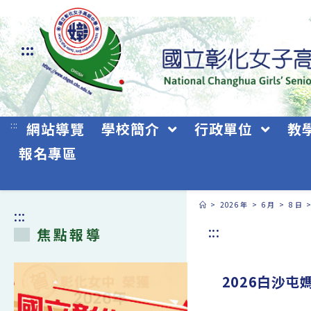
跳
轉
:::
至
主
要
:::
網站導覽
學校簡介
行政單位
教
內
報名專區
容
>
2026 年
>
6 月
>
8 日
:::
:::
焦點報導
2026白沙屯