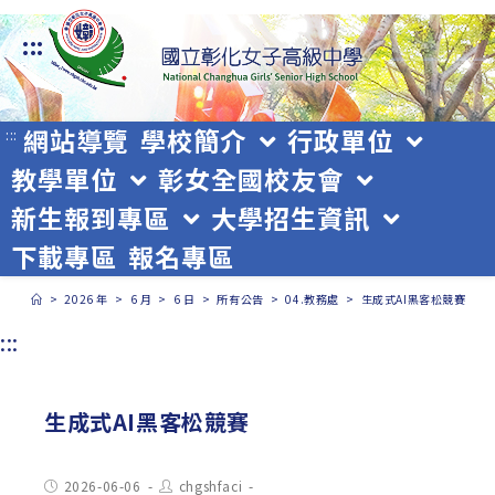
跳
:::
轉
至
主
網站導覽
學校簡介
行政單位
:::
教學單位
彰女全國校友會
要
新生報到專區
大學招生資訊
內
下載專區
報名專區
容
>
2026 年
>
6 月
>
6 日
>
所有公告
>
04.教務處
>
生成式AI黑客松競賽
:::
生成式AI黑客松競賽
Post
Post
2026-06-06
chgshfaci