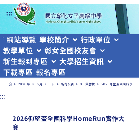
跳
:::
轉
至
主
網站導覽
學校簡介
行政單位
:::
教學單位
彰女全國校友會
要
新生報到專區
大學招生資訊
內
下載專區
報名專區
容
>
2026 年
>
6 月
>
3 日
>
所有公告
>
01.榮譽榜
>
2026仰望盃全國科學Ho
:::
2026仰望盃全國科學HomeRun實作大
賽