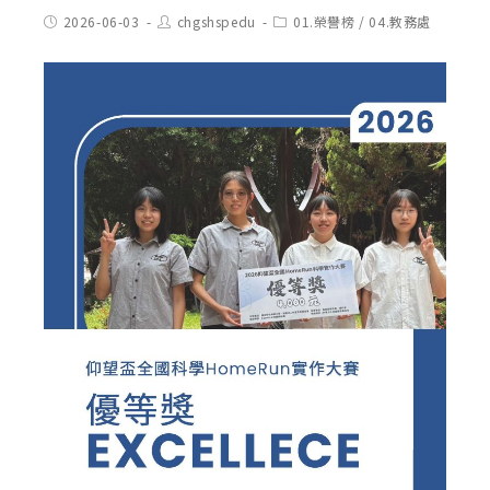
Post
Post
Post
2026-06-03
chgshspedu
01.榮譽榜
/
04.教務處
published:
author:
category: