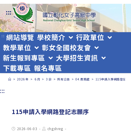
跳
:::
轉
至
主
網站導覽
學校簡介
行政單位
:::
教學單位
彰女全國校友會
要
新生報到專區
大學招生資訊
內
下載專區
報名專區
容
>
2026 年
>
6 月
>
3 日
>
所有公告
>
04.教務處
>
115申請入學網路登記志
:::
115申請入學網路登記志願序
Post
Post
2026-06-03
chgshreg