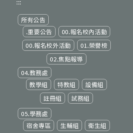
:::
所有公告
.重要公告
00.報名校內活動
00.報名校外活動
01.榮譽榜
02.焦點報導
04.教務處
教學組
特教組
設備組
註冊組
試務組
05.學務處
宿舍專區
生輔組
衛生組