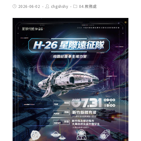
Post
Post
Post
2026-06-02
chgshshy
04.教務處
published:
author:
category: