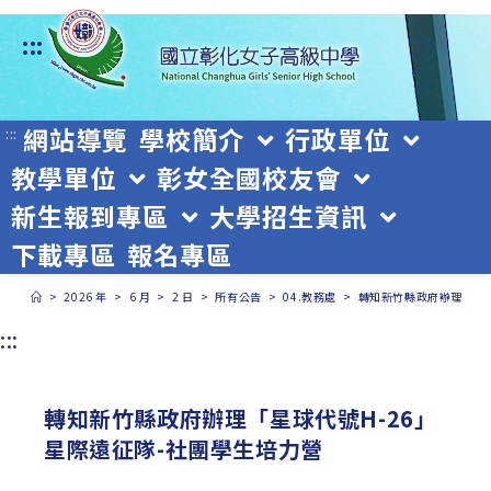
跳
:::
轉
至
主
網站導覽
學校簡介
行政單位
:::
教學單位
彰女全國校友會
要
新生報到專區
大學招生資訊
內
下載專區
報名專區
容
>
2026 年
>
6 月
>
2 日
>
所有公告
>
04.教務處
>
轉知新竹縣政府辦理「星球
:::
轉知新竹縣政府辦理「星球代號H-26」
星際遠征隊-社團學生培力營