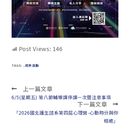
Post Views:
146
TAGS:
..校外活動
上一篇文章
Read
more
6/5(星期五) 第八節輔導課停課一次暨注意事項
下一篇文章
articles
「2026國北護生諮系第四屆心理營-心動時分與你
相癒」