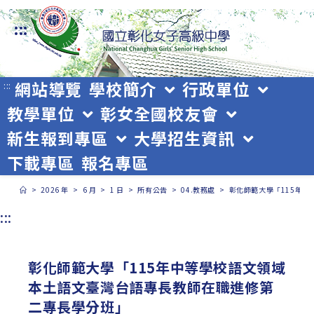
跳
:::
轉
至
主
網站導覽
學校簡介
行政單位
:::
教學單位
彰女全國校友會
要
新生報到專區
大學招生資訊
內
下載專區
報名專區
容
>
2026 年
>
6 月
>
1 日
>
所有公告
>
04.教務處
>
彰化師範大學「115年
:::
彰化師範大學「115年中等學校語文領域
本土語文臺灣台語專長教師在職進修第
二專長學分班」