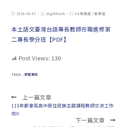
Post
Post
Post
2026-06-01
chgshteach
04.教務處
/
教學組
published:
author:
category:
本土語文臺灣台語專長教師在職進修第
二專長學分班【PDF】
Post Views:
130
TAGS:
..研習資訊
上一篇文章
Read
more
115年都會區高中原住民族主題課程教師交流工作
articles
坊II
下一篇文章