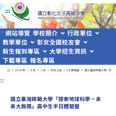
跳
:::
轉
至
主
網站導覽
學校簡介
行政單位
:::
教學單位
彰女全國校友會
要
新生報到專區
大學招生資訊
內
下載專區
報名專區
容
>
2026 年
>
6 月
>
1 日
>
所有公告
>
04.教務處
>
國立臺灣師範大學「探索
:::
國立臺灣師範大學「探索地球科學－未
來大無限」高中生半日體驗營