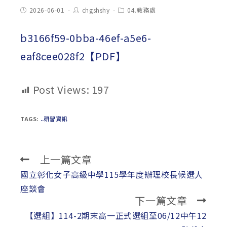
Post
Post
Post
2026-06-01
chgshshy
04.教務處
published:
author:
category:
b3166f59-0bba-46ef-a5e6-
eaf8cee028f2【PDF】
Post Views:
197
TAGS:
..研習資訊
上一篇文章
Read
more
國立彰化女子高級中學115學年度辦理校長候選人
articles
座談會
下一篇文章
【選組】114-2期末高一正式選組至06/12中午12