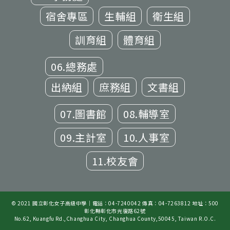
宿舍專區
生輔組
衛生組
訓育組
體育組
06.總務處
出納組
庶務組
文書組
07.圖書館
08.輔導室
09.主計室
10.人事室
11.校友會
© 2021 國立彰化女子高級中學｜電話：04-7240042 傳真：04-7263812 地址：500
彰化縣彰化市光復路62號
No.62, Kuangfu Rd.,Changhua City, Changhua County,50045, Taiwan R.O.C.