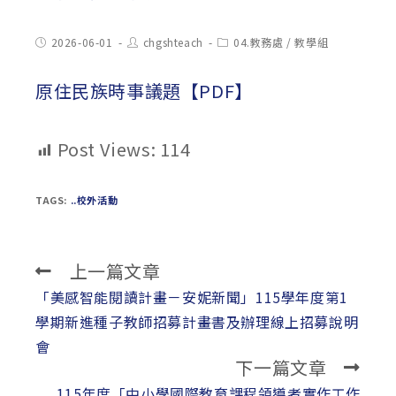
Post
Post
Post
2026-06-01
chgshteach
04.教務處
/
教學組
published:
author:
category:
原住民族時事議題【PDF】
Post Views:
114
TAGS:
..校外活動
上一篇文章
Read
more
「美感智能閱讀計畫－安妮新聞」115學年度第1
articles
學期新進種子教師招募計畫書及辦理線上招募說明
會
下一篇文章
115年度「中小學國際教育課程領導者實作工作