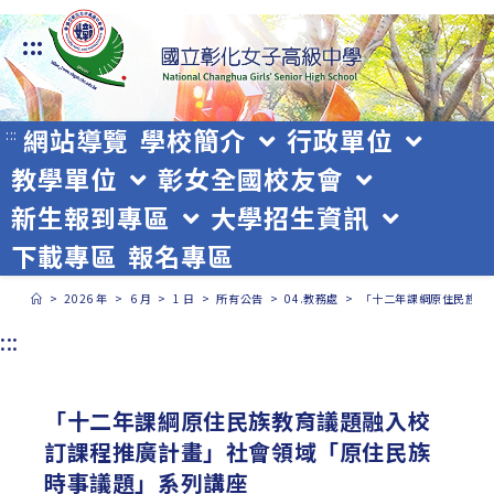
跳
:::
轉
至
主
網站導覽
學校簡介
行政單位
:::
教學單位
彰女全國校友會
要
新生報到專區
大學招生資訊
內
下載專區
報名專區
容
>
2026 年
>
6 月
>
1 日
>
所有公告
>
04.教務處
>
「十二年課綱原住民族教
:::
「十二年課綱原住民族教育議題融入校
訂課程推廣計畫」社會領域「原住民族
時事議題」系列講座