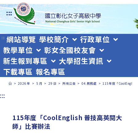
跳
:::
轉
至
主
網站導覽
學校簡介
行政單位
:::
教學單位
彰女全國校友會
要
新生報到專區
大學招生資訊
內
下載專區
報名專區
容
>
2026 年
>
5 月
>
29 日
>
所有公告
>
04.教務處
>
115年度「CoolEngl
:::
115年度「CoolEnglish 普技高英閱大
師」比賽辦法