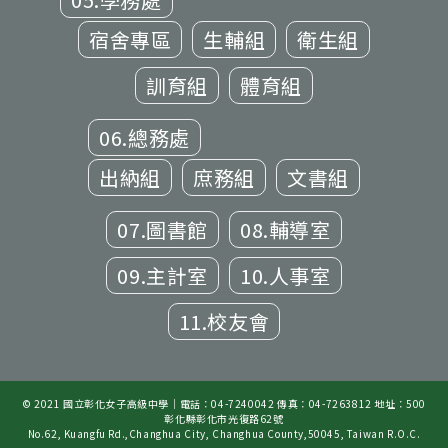
宿舍專區
生輔組
衛生組
訓育組
體育組
06.總務處
出納組
庶務組
文書組
07.圖書館
08.輔導室
09.主計室
10.人事室
11.校友會
© 2021 國立彰化女子高級中學｜電話：04-7240042 傳真：04-7263812 地址：500
彰化縣彰化市光復路62號
No.62, Kuangfu Rd.,Changhua City, Changhua County,50045, Taiwan R.O.C.