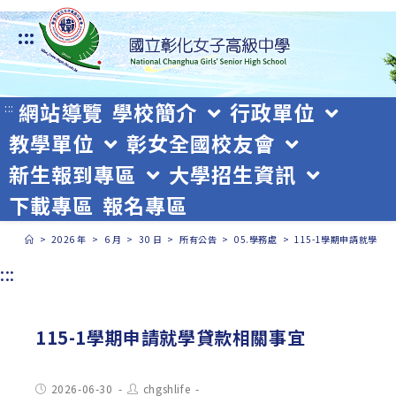
跳
:::
轉
至
主
網站導覽
學校簡介
行政單位
:::
教學單位
彰女全國校友會
要
新生報到專區
大學招生資訊
內
下載專區
報名專區
容
>
2026 年
>
6 月
>
30 日
>
所有公告
>
05.學務處
>
115-1學期申請就學貸
:::
115-1學期申請就學貸款相關事宜
Post
Post
2026-06-30
chgshlife