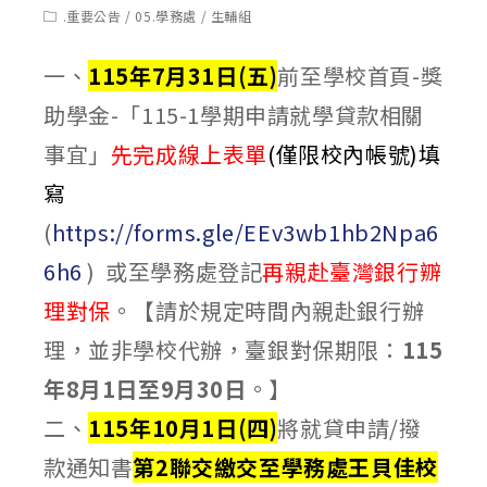
published:
author:
Post
.重要公告
/
05.學務處
/
生輔組
category:
一、
115年7月31日(五)
前至學校首頁-獎
助學金-「115-1學期申請就學貸款相關
事宜」
先完成線上表單
(僅限校內帳號)
填
寫
(
https://forms.gle/EEv3wb1hb2Npa6
6h6
) 或至學務處登記
再親赴臺灣銀行辧
理對保
。【請於規定時間內親赴銀行辦
理，並非學校代辦，臺銀對保期限：
115
年8月1日至9月30日
。】
二、
115年10月1日(四)
將就貸申請/撥
款通知書
第2聯交繳交至學務處王貝佳校