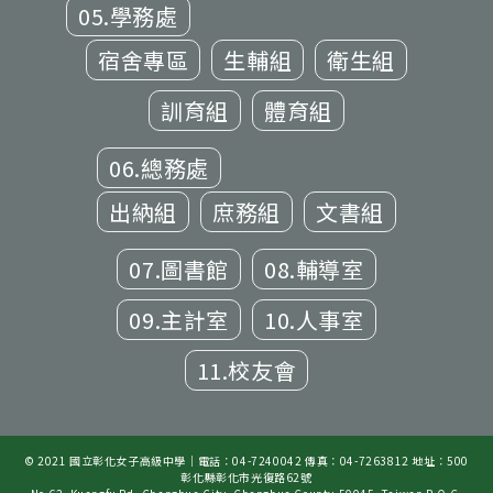
05.學務處
宿舍專區
生輔組
衛生組
訓育組
體育組
06.總務處
出納組
庶務組
文書組
07.圖書館
08.輔導室
09.主計室
10.人事室
11.校友會
© 2021 國立彰化女子高級中學｜電話：04-7240042 傳真：04-7263812 地址：500
彰化縣彰化市光復路62號