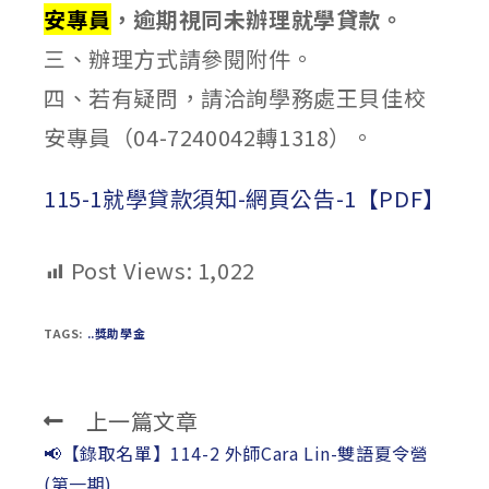
安專員
，逾期視同未辦理就學貸款。
三、辦理方式請參閱附件。
四、若有疑問，請洽詢學務處王貝佳校
安專員（04-7240042轉1318）。
115-1就學貸款須知-網頁公告-1【PDF】
Post Views:
1,022
TAGS:
..獎助學金
上一篇文章
Read
more
📢【錄取名單】114-2 外師Cara Lin-雙語夏令營
articles
(第一期)