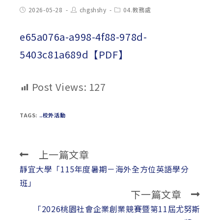
Post
Post
Post
2026-05-28
chgshshy
04.教務處
published:
author:
category:
e65a076a-a998-4f88-978d-
5403c81a689d【PDF】
Post Views:
127
TAGS:
..校外活動
上一篇文章
Read
more
靜宜大學「115年度暑期－海外全方位英語學分
articles
班」
下一篇文章
「2026桃園社會企業創業競賽暨第11屆尤努斯