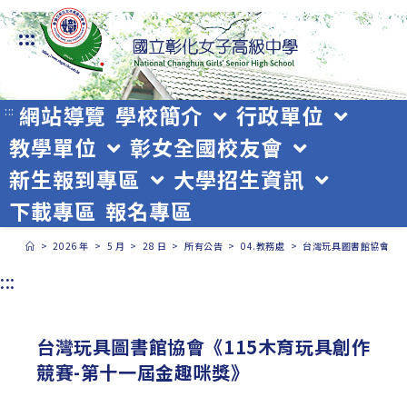
跳
:::
轉
至
主
網站導覽
學校簡介
行政單位
:::
教學單位
彰女全國校友會
要
新生報到專區
大學招生資訊
內
下載專區
報名專區
容
>
2026 年
>
5 月
>
28 日
>
所有公告
>
04.教務處
>
台灣玩具圖書館協會《1
:::
台灣玩具圖書館協會《115木育玩具創作
競賽-第十一屆金趣咪獎》