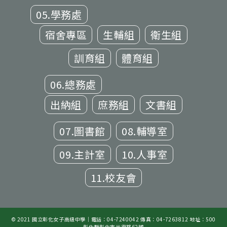
05.學務處
宿舍專區
生輔組
衛生組
訓育組
體育組
06.總務處
出納組
庶務組
文書組
07.圖書館
08.輔導室
09.主計室
10.人事室
11.校友會
© 2021 國立彰化女子高級中學｜電話：04-7240042 傳真：04-7263812 地址：500
彰化縣彰化市光復路62號