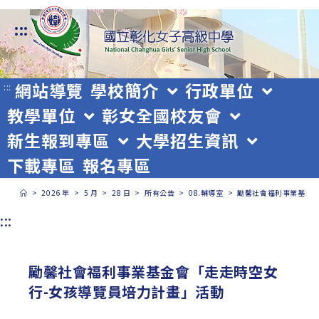
跳
:::
轉
至
主
網站導覽
學校簡介
行政單位
:::
教學單位
彰女全國校友會
要
新生報到專區
大學招生資訊
內
下載專區
報名專區
容
>
2026 年
>
5 月
>
28 日
>
所有公告
>
08.輔導室
>
勵馨社會福利事業基金會
:::
勵馨社會福利事業基金會「走走時空女
行-女孩導覽員培力計畫」活動