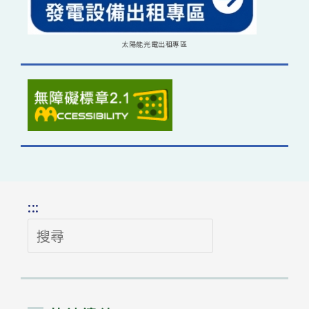
太陽能光電出租專區
:::
搜
尋