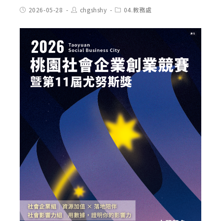
Post
Post
Post
2026-05-28
chgshshy
04.教務處
published:
author:
category: