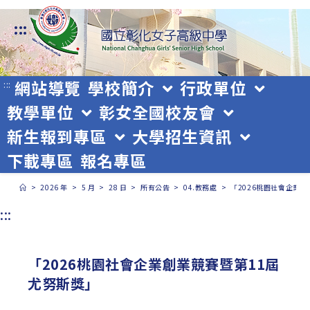
跳
:::
轉
至
主
網站導覽
學校簡介
行政單位
:::
教學單位
彰女全國校友會
要
新生報到專區
大學招生資訊
內
下載專區
報名專區
容
>
2026 年
>
5 月
>
28 日
>
所有公告
>
04.教務處
>
「2026桃園社會企業
:::
「2026桃園社會企業創業競賽暨第11屆
尤努斯獎」