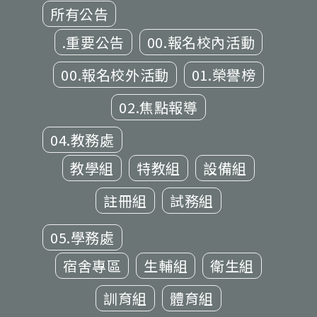
所有公告
.重要公告
00.報名校內活動
00.報名校外活動
01.榮譽榜
02.焦點報導
04.教務處
教學組
特教組
設備組
註冊組
試務組
05.學務處
宿舍專區
生輔組
衛生組
訓育組
體育組