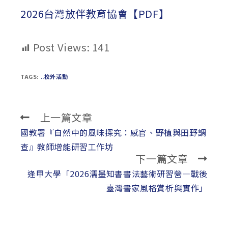
2026台灣放伴教育協會【PDF】
Post Views:
141
TAGS:
..校外活動
上一篇文章
Read
more
國教署『自然中的風味探究：感官、野植與田野調
articles
查』教師增能研習工作坊
下一篇文章
逢甲大學「2026濡墨知書書法藝術研習營—戰後
臺灣書家風格賞析與實作」