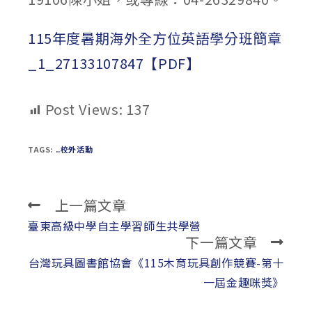
115年度暑期海外全方位英語學分班簡章
_1_27133107847【PDF】
Post Views:
137
TAGS:
..校外活動
上一篇文章
Read
more
臺東高級中學自主學習師生共學營
下一篇文章
articles
台灣玩具圖書館協會《115木育玩具創作競賽-第十
一屆金趣咪獎》