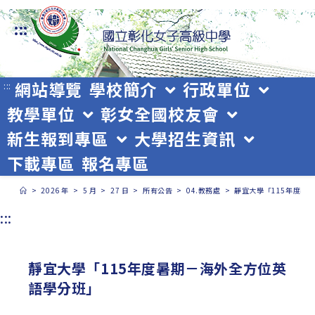
跳
:::
轉
至
主
網站導覽
學校簡介
行政單位
:::
教學單位
彰女全國校友會
要
新生報到專區
大學招生資訊
內
下載專區
報名專區
容
>
2026 年
>
5 月
>
27 日
>
所有公告
>
04.教務處
>
靜宜大學「115年度暑
:::
靜宜大學「115年度暑期－海外全方位英
語學分班」