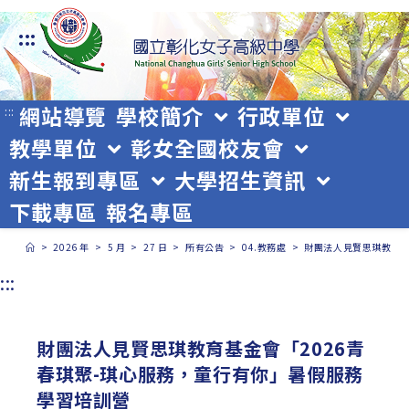
跳
:::
轉
至
主
網站導覽
學校簡介
行政單位
:::
教學單位
彰女全國校友會
要
新生報到專區
大學招生資訊
內
下載專區
報名專區
容
>
2026 年
>
5 月
>
27 日
>
所有公告
>
04.教務處
>
財團法人見賢思琪教育基
:::
財團法人見賢思琪教育基金會「2026青
春琪聚-琪心服務，童行有你」暑假服務
學習培訓營