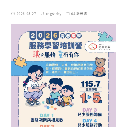
Post
Post
Post
2026-05-27
chgshshy
04.教務處
published:
author:
category: