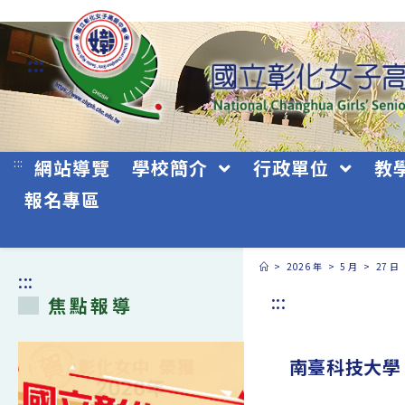
跳
轉
:::
至
主
要
:::
網站導覽
學校簡介
行政單位
教
內
報名專區
容
>
2026 年
>
5 月
>
27 日
:::
:::
焦點報導
南臺科技大學「