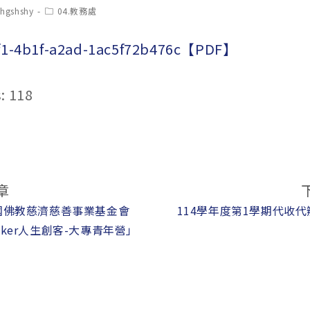
t
Post
chgshshy
04.教務處
hor:
category:
f1-4b1f-a2ad-1ac5f72b476c【PDF】
:
118
章
國佛教慈濟慈善事業基金會
114學年度第1學期代收
 Maker人生創客-大專青年營」