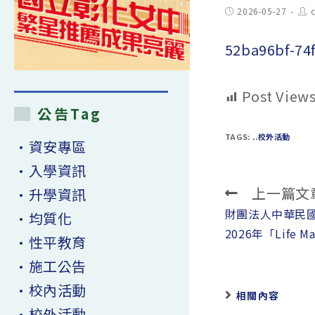
Post
Pos
2026-05-27
published:
aut
52ba96bf-74
Post Views
公告Tag
TAGS:
..校外活動
•資安專區
•入學資訊
上一篇文
•升學資訊
Read
more
財團法人中華民
•均質化
articles
2026年「Life
•性平教育
•施工公告
•校內活動
相關內容
•校外活動