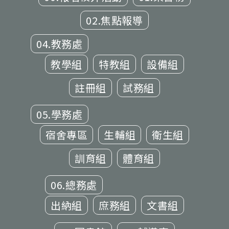
02.焦點報導
04.教務處
教學組
特教組
設備組
註冊組
試務組
05.學務處
宿舍專區
生輔組
衛生組
訓育組
體育組
06.總務處
出納組
庶務組
文書組