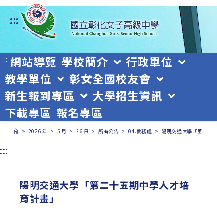
跳
:::
轉
至
主
網站導覽
學校簡介
行政單位
:::
教學單位
彰女全國校友會
要
新生報到專區
大學招生資訊
內
下載專區
報名專區
容
>
2026 年
>
5 月
>
26 日
>
所有公告
>
04.教務處
>
陽明交通大學「第二十
:::
陽明交通大學「第二十五期中學人才培
育計畫」