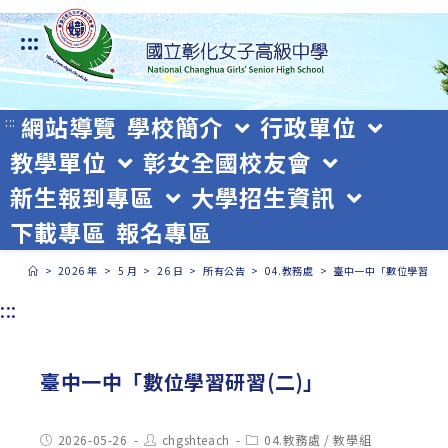
跳
:::
轉
至
主
網站導覽
學校簡介
行政單位
:::
教學單位
彰女全國校友會
要
新生報到專區
大學招生資訊
內
下載專區
報名專區
容
>
2026 年
>
5 月
>
26 日
>
所有公告
>
04.教務處
>
臺中一中「數位學習研習
:::
臺中一中「數位學習研習(二)」
Post
Post
Post
2026-05-26
chgshteach
04.教務處
/
教學組