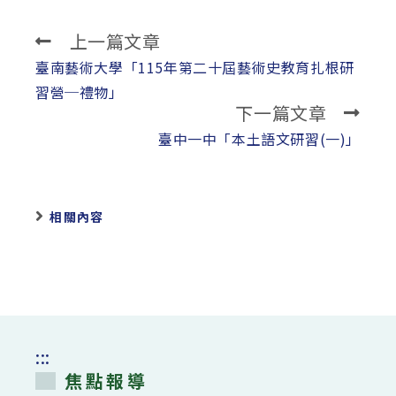
上一篇文章
Read
more
臺南藝術大學「115年第二十屆藝術史教育扎根研
articles
習營─禮物」
下一篇文章
臺中一中「本土語文研習(一)」
相關內容
:::
焦點報導