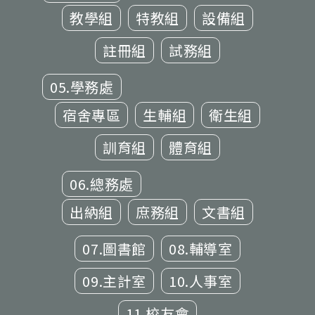
教學組
特教組
設備組
註冊組
試務組
05.學務處
宿舍專區
生輔組
衛生組
訓育組
體育組
06.總務處
出納組
庶務組
文書組
07.圖書館
08.輔導室
09.主計室
10.人事室
11.校友會