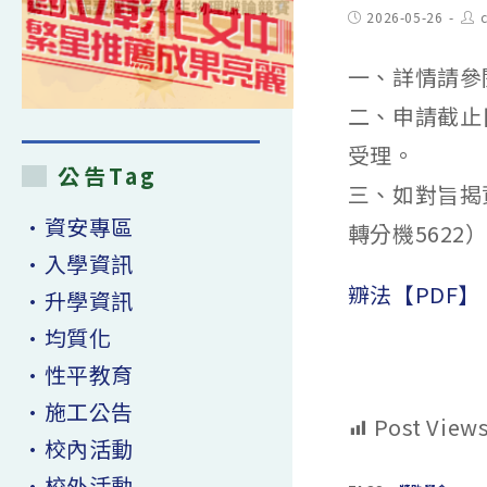
Post
Pos
2026-05-26
c
published:
aut
一、詳情請參
二、申請截止
受理。
公告Tag
三、如對旨揭資
•資安專區
轉分機5622
•入學資訊
辧法【PDF】
•升學資訊
•均質化
•性平教育
•施工公告
Post Views
•校內活動
•校外活動