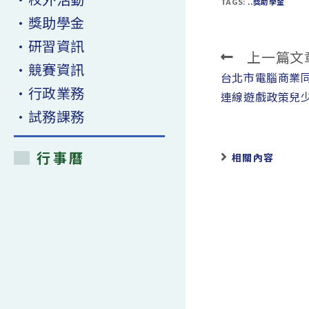
TAGS:
..獎助學金
•獎助學金
•研習資訊
上一篇文
Read
•競賽資訊
more
台北市電腦商業同
•行政業務
articles
連線遊戲政策兒
•試務課務
行事曆
相關內容