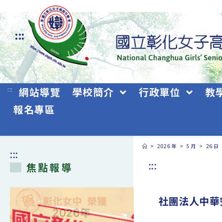
跳
轉
:::
至
主
要
:::
網站導覽
學校簡介
行政單位
教
內
報名專區
容
>
2026 年
>
5 月
>
26 日
:::
:::
焦點報導
社團法人中華