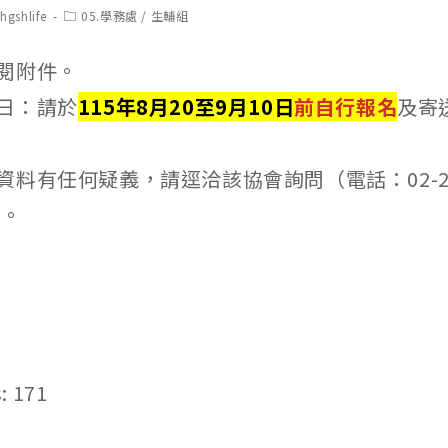
t
Post
hgshlife
05.學務處
/
生輔組
hor:
category:
閱附件。
日：請於
115年8月20至9月10日
前自行報名
及寄
料有任何疑義，請逕洽該協會詢問（電話：02-229
）。
:
171