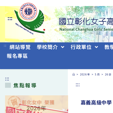
跳
轉
:::
至
主
要
:::
網站導覽
學校簡介
行政單位
教
內
報名專區
容
>
2026 年
>
5 月
>
26 日
:::
:::
焦點報導
嘉義高級中學