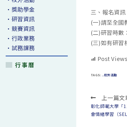
•獎助學金
三、報名資訊
•研習資訊
(一)請至全國
•競賽資訊
(二)研習時
•行政業務
(三)如有研習
•試務課務
Post Views
行事曆
TAGS:
..校外活動
上一篇文
Read
more
彰化師範大學「1
articles
會情緒學習（SE