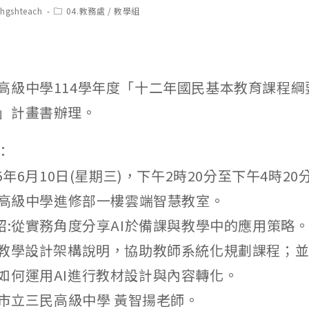
t
Post
chgshteach
04.教務處
/
教學組
hor:
category:
高級中學114學年度「十二年國民基本教育課程綱
」計畫書辦理。
：
15年6月10日(星期三)，下午2時20分至下午4時20
嘉義高級中學進修部一樓雲端智慧教室。
介紹:從實務角度分享AI於備課與教學中的應用策略
與教學設計架構說明，協助教師系統化規劃課程；
如何運用AI進行教材設計與內容轉化。
雄市立三民高級中學 黃智揚老師。