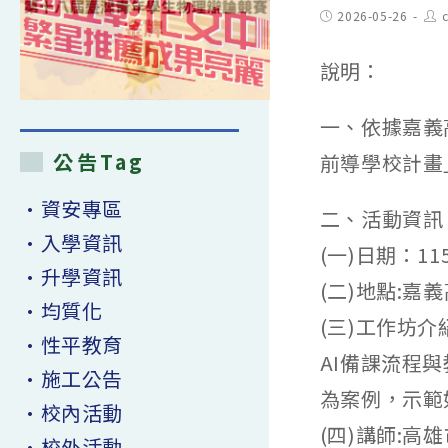
Post
Pos
2026-05-26
published:
aut
說明：
一、依據嘉義
公告Tag
前導學校計畫
•資安專區
二、活動資訊
•入學資訊
(一)日期：1
•升學資訊
(二)地點:
•均質化
(三)工作坊
•性平教育
AI備課流程
•施工公告
為案例，示範
•校內活動
(四)講師:高
•校外活動