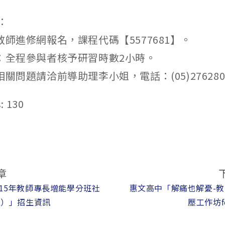
：
教師進修網報名，課程代碼【5577681】。
數：全程參與者核予研習時數2小時。
相關問題請洽前導助理李小姐，電話：(05)276280
:
130
章
15年教師專長增能學分班社
惠文高中「解痛也解憂-教
L）」招生資訊
壓工作坊f