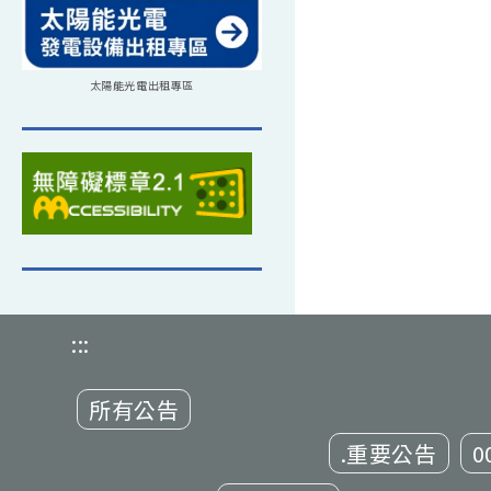
太陽能光電出租專區
:::
所有公告
.重要公告
0