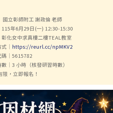
師｜ 國立彰師附工 謝政倫 老師
115年6月29日(一) 12:30-15:30
點｜彰化女中求真樓二樓TEAL教室
方式｜
https://reurl.cc/npMKV2
代碼｜5615782
習時數｜3 小時（核發研習時數）
額有限，立即報名！