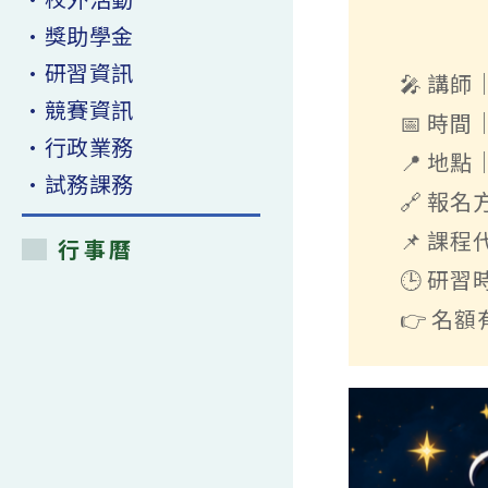
•獎助學金
•研習資訊
🎤 講
•競賽資訊
📅 時間｜
•行政業務
📍 地
•試務課務
🔗 報名
📌 課程
行事曆
🕒 研
👉 名