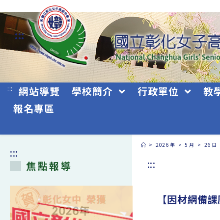
跳
轉
:::
至
主
要
:::
網站導覽
學校簡介
行政單位
教
內
報名專區
容
>
2026 年
>
5 月
>
26 日
:::
:::
焦點報導
【因材網備課