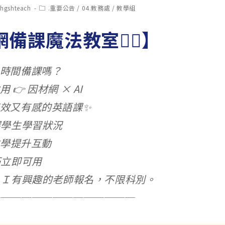
t
Post
chgshteach
.重要公告
/
04.教務處
/
教學組
hor:
category:
備課魔法教室🧙‍♂️】
時間備課嗎？
 👉 因材網 × AI
效又有感的英語課✨
握學生學習狀況
教學提升互動
巧立即可用
ＡＩ有興趣的老師報名，不限科別。
─────────────