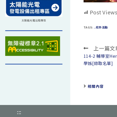
Post Views
太陽能光電出租專區
TAGS:
..校外活動
上一篇文
Read
more
114-2 輔導室Her
articles
學姊[錄取名單]
相關內容
:::