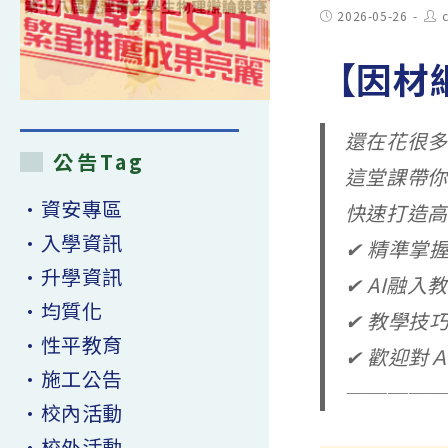
Post
Pos
2026-05-26
published:
aut
【因材網
還在花很多
公告Tag
這堂課帶你用
•資安專區
快速打造高
•入學資訊
✔ 精準掌
•升學資訊
✔ AI融入
•均質化
✔ 教學技
•性平教育
✔ 歡迎對
•施工公告
─────
•校內活動
•校外活動