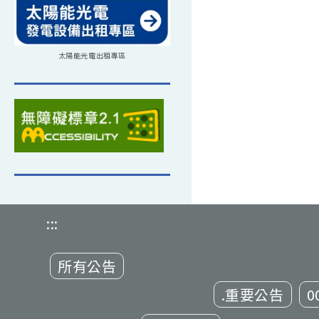
太陽能光電出租專區
:::
所有公告
.重要公告
0