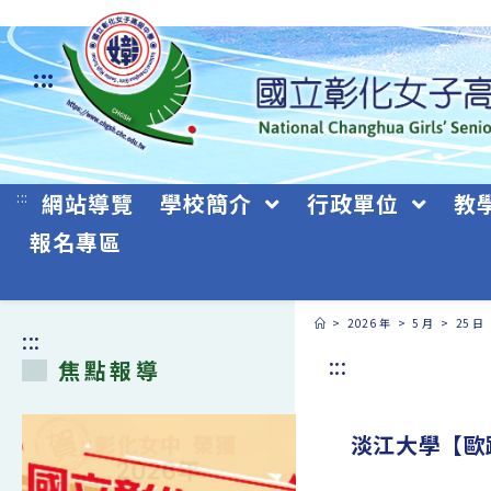
跳
轉
:::
至
主
要
:::
網站導覽
學校簡介
行政單位
教
內
報名專區
容
>
2026 年
>
5 月
>
25 日
:::
:::
焦點報導
淡江大學【歐