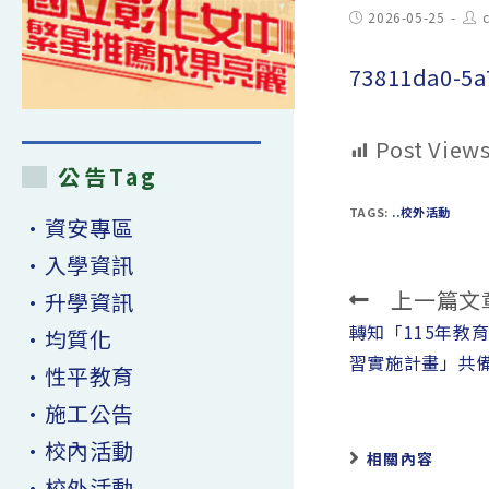
Post
Pos
2026-05-25
published:
aut
73811da0-5
Post Views
公告Tag
TAGS:
..校外活動
•資安專區
•入學資訊
上一篇文
•升學資訊
Read
more
轉知「115年教
•均質化
articles
習實施計畫」共
•性平教育
•施工公告
•校內活動
相關內容
•校外活動