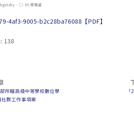
t
Post
chgshshy
05.學務處
hor:
category:
a79-4af3-9005-b2c28ba76088【PDF】
:
138
章
育部所轄高級中等學校數位學
「
備社群工作事項案