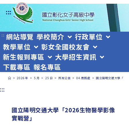
跳
:::
轉
至
主
網站導覽
學校簡介
行政單位
:::
教學單位
彰女全國校友會
要
新生報到專區
大學招生資訊
內
下載專區
報名專區
容
>
2026 年
>
5 月
>
25 日
>
所有公告
>
04.教務處
>
國立陽明交通大學「20
:::
國立陽明交通大學「2026生物醫學影像
實戰營」