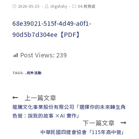
Post
Post
Post
2026-05-25
chgshshy
04.教務處
published:
author:
category:
68e39021-515f-4d49-a0f1-
90d5b7d304ee【PDF】
Post Views:
239
TAGS:
..校外活動
上一篇文章
Read
more
龍騰文化事業股份有限公司「選擇你的未來轉生角
articles
色營：說我的故事 ×AI 實作」
下一篇文章
中華民國四健會協會「115年高中營」