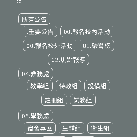
:::
所有公告
.重要公告
00.報名校內活動
00.報名校外活動
01.榮譽榜
02.焦點報導
04.教務處
教學組
特教組
設備組
註冊組
試務組
05.學務處
宿舍專區
生輔組
衛生組