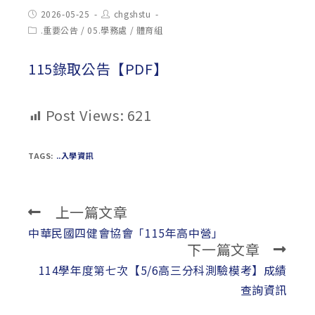
Post
Post
2026-05-25
chgshstu
published:
author:
Post
.重要公告
/
05.學務處
/
體育組
category:
115錄取公告【PDF】
Post Views:
621
TAGS:
..入學資訊
上一篇文章
Read
more
中華民國四健會協會「115年高中營」
下一篇文章
articles
114學年度第七次【5/6高三分科測驗模考】成績
查詢資訊