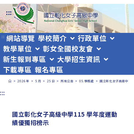
跳
:::
轉
至
主
網站導覽
學校簡介
行政單位
:::
教學單位
彰女全國校友會
要
新生報到專區
大學招生資訊
內
下載專區
報名專區
容
>
2026 年
>
5 月
>
25 日
>
所有公告
>
05.學務處
>
國立彰化女子高級中學1
:::
國立彰化女子高級中學115 學年度運動
績優獨招榜示