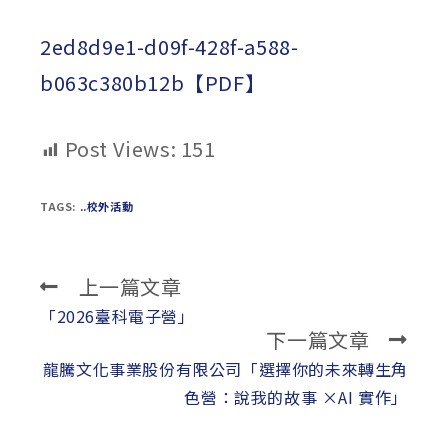
published:
author:
category:
2ed8d9e1-d09f-428f-a588-
b063c380b12b【PDF】
Post Views:
151
TAGS:
..校外活動
上一篇文章
Read
more
「2026臺科電子營」
下一篇文章
articles
龍騰文化事業股份有限公司「選擇你的未來轉生角
色營：說我的故事 ×AI 實作」