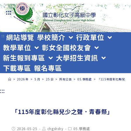
跳
:::
轉
至
主
網站導覽
學校簡介
行政單位
:::
教學單位
彰女全國校友會
要
新生報到專區
大學招生資訊
內
下載專區
報名專區
容
>
2026 年
>
5 月
>
25 日
>
所有公告
>
05.學務處
>
「115年度彰化縣兒少
:::
「115年度彰化縣兒少之聲．青春祭」
Post
Post
Post
2026-05-25
chgshshy
05.學務處