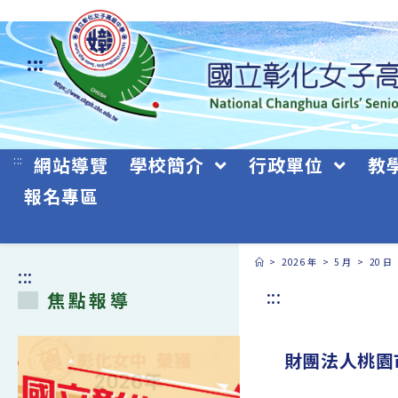
跳
轉
:::
至
主
要
:::
網站導覽
學校簡介
行政單位
教
內
報名專區
容
>
2026 年
>
5 月
>
20 日
:::
:::
焦點報導
財團法人桃園