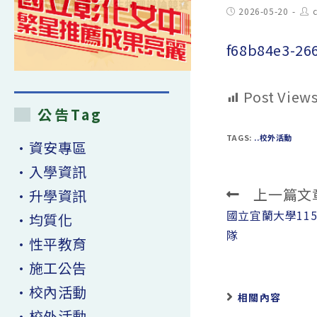
Post
Pos
2026-05-20
published:
aut
f68b84e3-2
Post Views
公告Tag
TAGS:
..校外活動
•資安專區
•入學資訊
上一篇文
•升學資訊
Read
more
國立宜蘭大學11
•均質化
articles
隊
•性平教育
•施工公告
•校內活動
相關內容
•校外活動