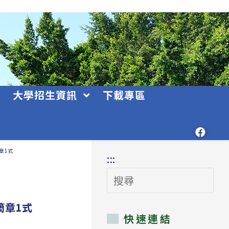
大學招生資訊
下載專區
章1式
:::
搜
尋
簡章1式
快速連結