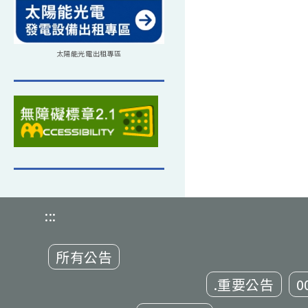
太陽能光電出租專區
:::
所有公告
.重要公告
0