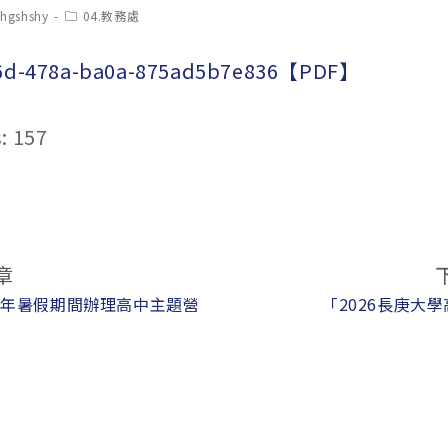
t
Post
chgshshy
04.教務處
hor:
category:
66d-478a-ba0a-875ad5b7e836【PDF】
:
157
章
5年暑假期間辦理高中主題營
「2026長庚大