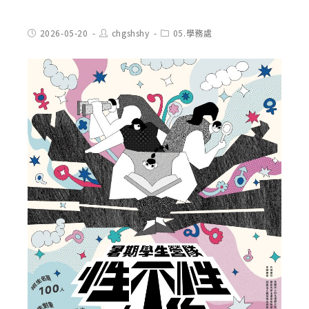
Post
Post
Post
2026-05-20
chgshshy
05.學務處
published:
author:
category: