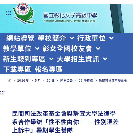
跳
:::
轉
至
主
網站導覽
學校簡介
行政單位
:::
教學單位
彰女全國校友會
要
新生報到專區
大學招生資訊
內
下載專區
報名專區
容
>
2026 年
>
5 月
>
20 日
>
所有公告
>
05.學務處
>
民間司法改革基金會與靜
:::
民間司法改革基金會與靜宜大學法律學
系合作舉辦「性不性由你 —— 性別溫差
上訴中」暑期學生營隊