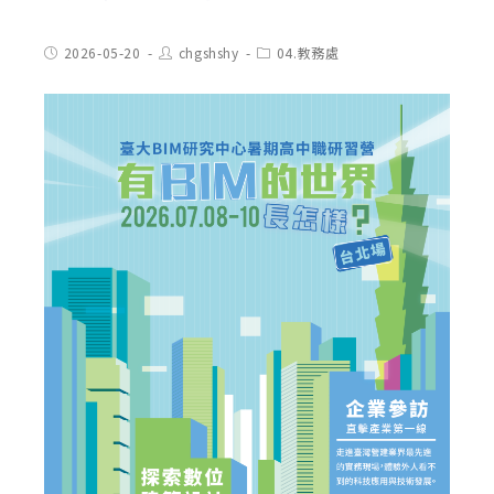
Post
Post
Post
2026-05-20
chgshshy
04.教務處
published:
author:
category: