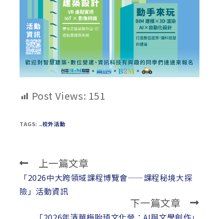
Post Views:
151
TAGS:
..校外活動
上一篇文章
Read
more
「2026中大跨領域課程博覽會——課程秘境大探
articles
險」活動資訊
下一篇文章
「2026年清華梅貽琦文化營：AI與文學創作」