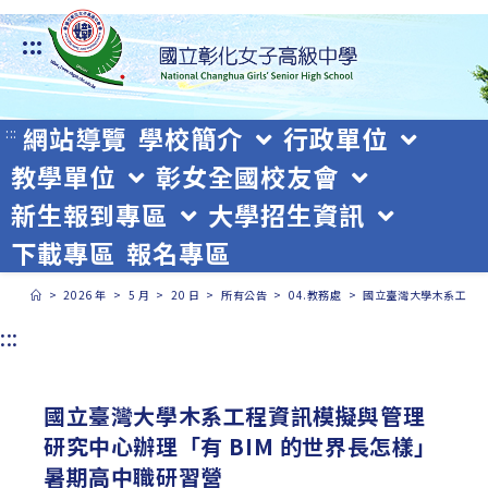
跳
:::
轉
至
主
網站導覽
學校簡介
行政單位
:::
教學單位
彰女全國校友會
要
新生報到專區
大學招生資訊
內
下載專區
報名專區
容
>
2026 年
>
5 月
>
20 日
>
所有公告
>
04.教務處
>
國立臺灣大學木系工程資
:::
國立臺灣大學木系工程資訊模擬與管理
研究中心辦理「有 BIM 的世界長怎樣」
暑期高中職研習營