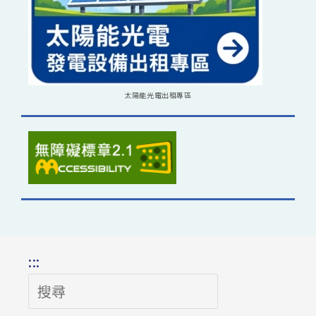
太陽能光電出租專區
:::
搜
尋