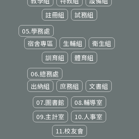
教學組
特教組
設備組
註冊組
試務組
05.學務處
宿舍專區
生輔組
衛生組
訓育組
體育組
06.總務處
出納組
庶務組
文書組
07.圖書館
08.輔導室
09.主計室
10.人事室
11.校友會