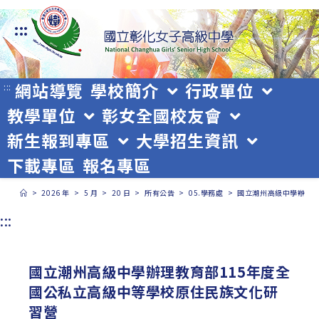
跳
:::
轉
至
主
網站導覽
學校簡介
行政單位
:::
教學單位
彰女全國校友會
要
新生報到專區
大學招生資訊
內
下載專區
報名專區
容
>
2026 年
>
5 月
>
20 日
>
所有公告
>
05.學務處
>
國立潮州高級中學辦理教
:::
國立潮州高級中學辦理教育部115年度全
國公私立高級中等學校原住民族文化研
習營